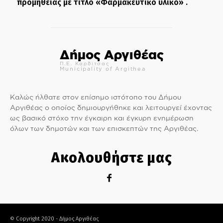
προμήθειας με τίτλο «Φαρμακευτικό υλικό» .
Δήμος Αργιθέας
Π.Ε. Καρδίτσας
Municipality of Argithea
Καλώς ήλθατε στον επίσημο ιστότοπο του Δήμου
Αργιθέας ο οποίος δημιουργήθηκε και λειτουργεί έχοντας
ως βασικό στόχο την έγκαιρη και έγκυρη ενημέρωση
όλων των δημοτών και των επισκεπτών της Αργιθέας.
Ακολουθήστε μας
© Copyright 2020 - Δήμος Αργιθέας