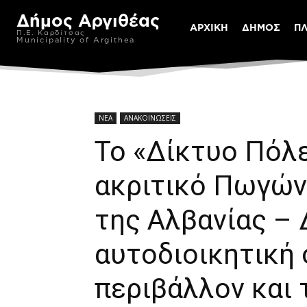
Δήμος Αργιθέας
ΑΡΧΙΚΗ
ΔΗΜΟΣ
Π
Π.Ε. Καρδίτσας
Municipality of Argithea
ΝΕΑ
ΑΝΑΚΟΙΝΩΣΕΙΣ
Το «Δίκτυο Πόλ
ακριτικό Πωγών
της Αλβανίας –
αυτοδιοικητική 
περιβάλλον και 