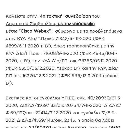
Καλείστε στην
4η τακτική συνεδρίαση
του
Δημοτικού Συμβουλίου,
με τηλεδιάσκεψη
μέσω
“Cisco Webex”
σύμφωνα με τα προβλεπόμενα
στην ΚΥΑ Δ1α/Γ.Π.οικ.: 71342/6- 11-2020 (ΦΕΚ
4899/6-11-2020 τ. Β’), όπως τροποποιήθηκε με την
ΚΥΑ Δ1α/ΓΠ.οικ.: 71608/9-11-2020 (ΦΕΚ 4946/10-11-
2020, τ. Β’), την ΚΥΑ Δ1α/ΓΠ. οικ.:78363/05.12.2020
(ΦΕΚ 5350/05.12.2020, τεύχος Β’) και την ΚΥΑ Δ1α/
Γ.Π.οικ. 16320/12.3.2021 (ΦΕΚ 996/13.3.2021 τεύχος
Β’).
Σχετικές και οι εγκύκλιοι ΥΠ.ΕΣ. εγκ. 40/20930/31-3-
2020, ΔΙΔΑΔ/Φ.69/133/οικ.20764/7-11-2020, ΔΙΔΑΔ/
Φ.69/137/οικ. 22414/7-12-2020 και εγκύκλιο 31/8-2-
2021 ΔΙΔΑΔ/Φ.69/143/οικ. 2343, η οποία θα λάβει
χώρα την
22/3/2021
ημέρα
Δευτέρα
και ώρα
18:00