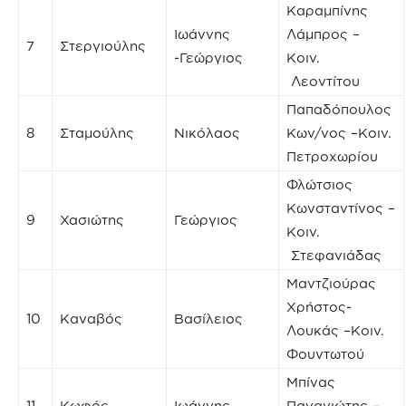
Καραμπίνης
Ιωάννης
Λάμπρος –
7
Στεργιούλης
-Γεώργιος
Κοιν.
Λεοντίτου
Παπαδόπουλος
8
Σταμούλης
Νικόλαος
Κων/νος –Κοιν.
Πετροχωρίου
Φλώτσιος
Κωνσταντίνος –
9
Χασιώτης
Γεώργιος
Κοιν.
Στεφανιάδας
Μαντζιούρας
Χρήστος-
10
Καναβός
Βασίλειος
Λουκάς –Κοιν.
Φουντωτού
Μπίνας
11
Κωφός
Ιωάννης
Παναγιώτης –