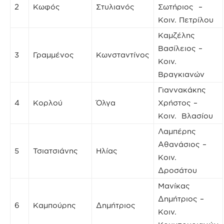
2
Κωφός
Στυλιανός
Σωτήριος –
Κοιν. Πετρίλου
Καμζέλης
Βασίλειος –
3
Γραμμένος
Κωνσταντίνος
Κοιν.
Βραγκιανών
Γιαννακάκης
4
Κορλού
Όλγα
Χρήστος –
Κοιν. Βλασίου
Λαμπέρης
Αθανάσιος –
5
Τσιατσιάνης
Ηλίας
Κοιν.
Δροσάτου
Μανίκας
Δημήτριος –
6
Καμπούρης
Δημήτριος
Κοιν.