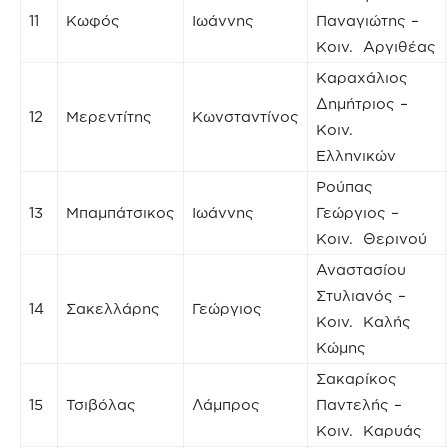
11
Κωφός
Ιωάννης
Παναγιώτης –
Κοιν. Αργιθέας
Καραχάλιος
Δημήτριος –
12
Μερεντίτης
Κωνσταντίνος
Κοιν.
Ελληνικών
Ρούπας
13
Μπαμπάτσικος
Ιωάννης
Γεώργιος –
Κοιν. Θερινού
Αναστασίου
Στυλιανός –
14
Σακελλάρης
Γεώργιος
Κοιν. Καλής
Κώμης
Σακαρίκος
15
Τσιβόλας
Λάμπρος
Παντελής –
Κοιν. Καρυάς