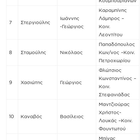
Κουμπουριανών
Καραμπίνης
Ιωάννης
Λάμπρος –
7
Στεργιούλης
-Γεώργιος
Κοιν.
Λεοντίτου
Παπαδόπουλος
8
Σταμούλης
Νικόλαος
Κων/νος –Κοιν.
Πετροχωρίου
Φλώτσιος
Κωνσταντίνος –
9
Χασιώτης
Γεώργιος
Κοιν.
Στεφανιάδας
Μαντζιούρας
Χρήστος-
10
Καναβός
Βασίλειος
Λουκάς –Κοιν.
Φουντωτού
Μπίνας