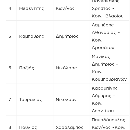
Γιαννακάκης
4
Μερεντίτης
Κων/νος
Χρήστος –
Κοιν. Βλασίου
Λαμπέρης
Αθανάσιος –
5
Καμπούρης
Δημήτριος
Κοιν.
Δροσάτου
Μανίκας
Δημήτριος –
6
Ποζιός
Νικόλαος
Κοιν.
Κουμπουριανών
Καραμπίνης
Λάμπρος –
7
Τουραλιάς
Νικόλαος
Κοιν.
Λεοντίτου
Παπαδόπουλος
8
Πούλιος
Χαράλαμπος
Κων/νος –Κοιν.