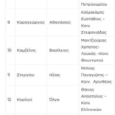
Πετροχωρίου
Καϊμακάμης
Ευστάθιος –
9
Καραγεώργος
Αθανάσιος
Κοιν.
Στεφανιάδας
Μαντζιούρας
Χρήστος-
10
Καμζέλης
Βασίλειος
Λουκάς –Κοιν.
Φουντωτού
Μπίνας
11
Στεργίου
Ηλίας
Παναγιώτης –
Κοιν. Αργιθέας
Θάνος
Απόστολος –
12
Κορλού
Όλγα
Κοιν.
Ελληνικών