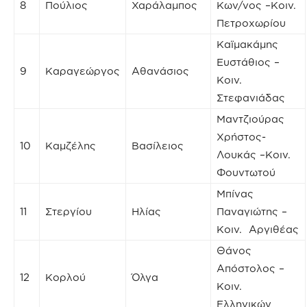
8
Πούλιος
Χαράλαμπος
Κων/νος –Κοιν.
Πετροχωρίου
Καϊμακάμης
Ευστάθιος –
9
Καραγεώργος
Αθανάσιος
Κοιν.
Στεφανιάδας
Μαντζιούρας
Χρήστος-
10
Καμζέλης
Βασίλειος
Λουκάς –Κοιν.
Φουντωτού
Μπίνας
11
Στεργίου
Ηλίας
Παναγιώτης –
Κοιν. Αργιθέας
Θάνος
Απόστολος –
12
Κορλού
Όλγα
Κοιν.
Ελληνικών