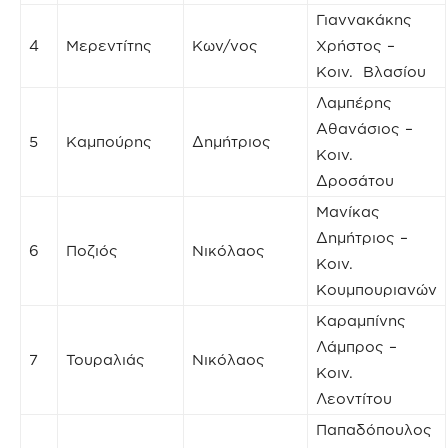
Γιαννακάκης
4
Μερεντίτης
Κων/νος
Χρήστος –
Κοιν. Βλασίου
Λαμπέρης
Αθανάσιος –
5
Καμπούρης
Δημήτριος
Κοιν.
Δροσάτου
Μανίκας
Δημήτριος –
6
Ποζιός
Νικόλαος
Κοιν.
Κουμπουριανών
Καραμπίνης
Λάμπρος –
7
Τουραλιάς
Νικόλαος
Κοιν.
Λεοντίτου
Παπαδόπουλος