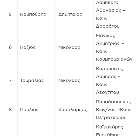
Λαμπέρης
Αθανάσιος –
5
Καμπούρης
Δημήτριος
Κοιν.
Δροσάτου
Μανίκας
Δημήτριος –
6
Ποζιός
Νικόλαος
Κοιν.
Κουμπουριανών
Καραμπίνης
Λάμπρος –
7
Τουραλιάς
Νικόλαος
Κοιν.
Λεοντίτου
Παπαδόπουλος
8
Πούλιος
Χαράλαμπος
Κων/νος –Κοιν.
Πετροχωρίου
Καϊμακάμης
Ευστάθιος –