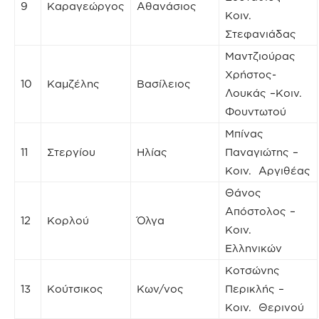
9
Καραγεώργος
Αθανάσιος
Κοιν.
Στεφανιάδας
Μαντζιούρας
Χρήστος-
10
Καμζέλης
Βασίλειος
Λουκάς –Κοιν.
Φουντωτού
Μπίνας
11
Στεργίου
Ηλίας
Παναγιώτης –
Κοιν. Αργιθέας
Θάνος
Απόστολος –
12
Κορλού
Όλγα
Κοιν.
Ελληνικών
Κοτσώνης
13
Κούτσικος
Κων/νος
Περικλής –
Κοιν. Θερινού