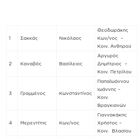
Θεοδωράκης
1
Σακκάς
Νικόλαος
Κων/νος –
Κοιν. Ανθηρού
Αργυρός
2
Καναβός
Βασίλειος
Δημήτριος –
Κοιν. Πετρίλου
Παπαϊωάννου
Ιωάννης –
3
Γραμμένος
Κωνσταντίνος
Κοιν.
Βραγκιανών
Γιαννακάκης
4
Μερεντίτης
Κων/νος
Χρήστος –
Κοιν. Βλασίου