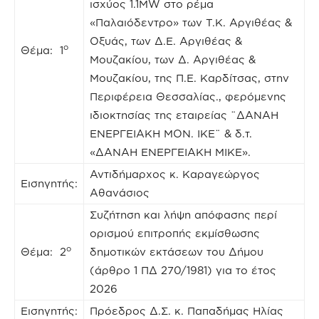
ισχύος 1.1MW στο ρέμα
«Παλαιόδεντρο» των Τ.Κ. Αργιθέας &
Οξυάς, των Δ.Ε. Αργιθέας &
ο
Θέμα: 1
Μουζακίου, των Δ. Αργιθέας &
Μουζακίου, της Π.Ε. Καρδίτσας, στην
Περιφέρεια Θεσσαλίας., φερόμενης
ιδιοκτησίας της εταιρείας ¨ΔΑΝΑΗ
ΕΝΕΡΓΕΙΑΚΗ ΜΟΝ. ΙΚΕ¨ & δ.τ.
«ΔΑΝΑΗ ΕΝΕΡΓΕΙΑΚΗ ΜΙΚΕ».
Αντιδήμαρχος κ. Καραγεώργος
Εισηγητής:
Αθανάσιος
Συζήτηση και λήψη απόφασης περί
ορισμού επιτροπής εκμίσθωσης
ο
Θέμα: 2
δημοτικών εκτάσεων του Δήμου
(άρθρο 1 ΠΔ 270/1981) για το έτος
2026
Εισηγητής:
Πρόεδρος Δ.Σ. κ. Παπαδήμας Ηλίας