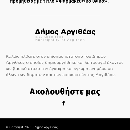
προμήθειας με τίτλο «Φαρμακευτικό υλικό» .
Δήμος Αργιθέας
Π.Ε. Καρδίτσας
Municipality of Argithea
Καλώς ήλθατε στον επίσημο ιστότοπο του Δήμου
Αργιθέας ο οποίος δημιουργήθηκε και λειτουργεί έχοντας
ως βασικό στόχο την έγκαιρη και έγκυρη ενημέρωση
όλων των δημοτών και των επισκεπτών της Αργιθέας.
Ακολουθήστε μας
© Copyright 2020 - Δήμος Αργιθέας