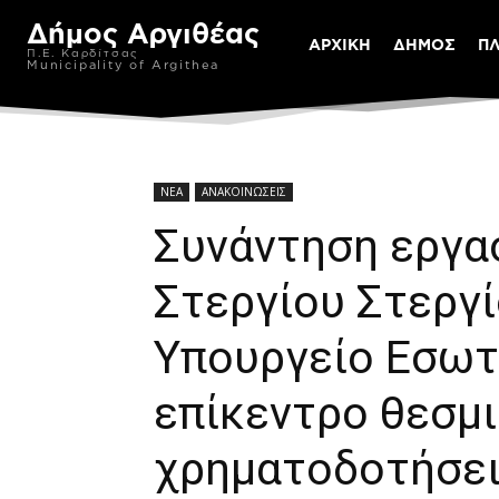
Δήμος Αργιθέας
ΑΡΧΙΚΗ
ΔΗΜΟΣ
Π
Π.Ε. Καρδίτσας
Municipality of Argithea
ΝΕΑ
ΑΝΑΚΟΙΝΩΣΕΙΣ
Συνάντηση εργα
Στεργίου Στεργί
Υπουργείο Εσωτ
επίκεντρο θεσμι
χρηματοδοτήσει