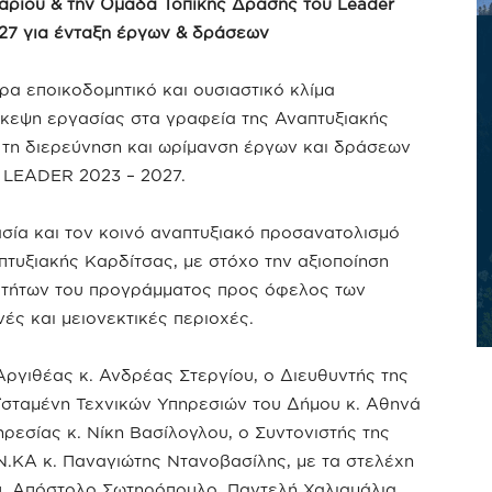
λαρίου
& την Ομάδα Τοπικής Δράσης του
Leader
27 για ένταξη έργων & δράσεων
ερα εποικοδομητικό και ουσιαστικό κλίμα
κεψη εργασίας στα γραφεία της Αναπτυξιακής
ο τη διερεύνηση και ωρίμανση έργων και δράσεων
 LEADER 2023 – 2027.
σία και τον κοινό αναπτυξιακό προσανατολισμό
πτυξιακής Καρδίτσας, με στόχο την αξιοποίηση
οτήτων του προγράμματος προς όφελος των
νές και μειονεκτικές περιοχές.
ργιθέας κ. Ανδρέας Στεργίου, ο Διευθυντής της
ϊσταμένη Τεχνικών Υπηρεσιών του Δήμου κ. Αθηνά
ηρεσίας κ. Νίκη Βασίλογλου, ο Συντονιστής της
ΚΑ κ. Παναγιώτης Ντανοβασίλης, με τα στελέχη
, Απόστολο Σωτηρόπουλο, Παντελή Χαλιαμάλια