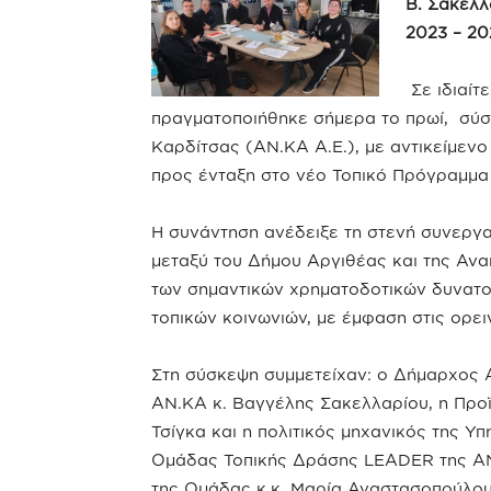
Β. Σακελ
2023 – 20
Σε ιδιαίτ
πραγματοποιήθηκε σήμερα το πρωί, σύσ
Καρδίτσας (ΑΝ.ΚΑ Α.Ε.), με αντικείμεν
προς ένταξη στο νέο Τοπικό Πρόγραμμα
Η συνάντηση ανέδειξε τη στενή συνεργα
μεταξύ του Δήμου Αργιθέας και της Ανα
των σημαντικών χρηματοδοτικών δυνατ
τοπικών κοινωνιών, με έμφαση στις ορει
Στη σύσκεψη συμμετείχαν: ο Δήμαρχος Α
ΑΝ.ΚΑ κ. Βαγγέλης Σακελλαρίου, η Προ
Τσίγκα και η πολιτικός μηχανικός της Υπ
Ομάδας Τοπικής Δράσης LEADER της ΑΝ.
της Ομάδας κ.κ. Μαρία Αναστασοπούλου