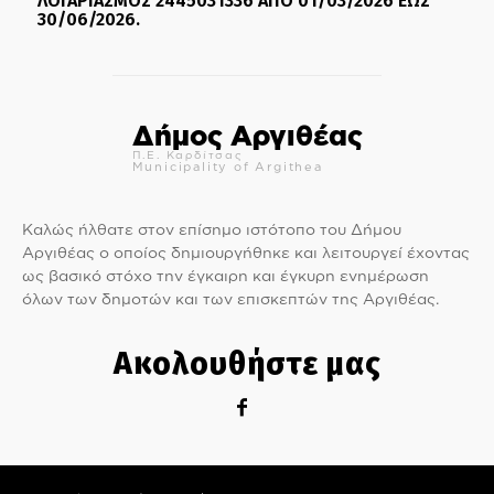
ΛΟΓΑΡΙΑΣΜΟΣ 2445031336 ΑΠΟ 01/03/2026 ΕΩΣ
30/06/2026.
Δήμος Αργιθέας
Π.Ε. Καρδίτσας
Municipality of Argithea
Καλώς ήλθατε στον επίσημο ιστότοπο του Δήμου
Αργιθέας ο οποίος δημιουργήθηκε και λειτουργεί έχοντας
ως βασικό στόχο την έγκαιρη και έγκυρη ενημέρωση
όλων των δημοτών και των επισκεπτών της Αργιθέας.
Ακολουθήστε μας