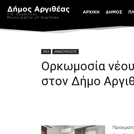
Δήμος Αργιθέας
ΑΡΧΙΚΗ
ΔΗΜΟΣ
Π
Π.Ε. Καρδίτσας
Municipality of Argithea
ΝΕΑ
ΑΝΑΚΟΙΝΩΣΕΙΣ
Ορκωμοσία νέου
στον Δήμο Αργι
Πραγματο