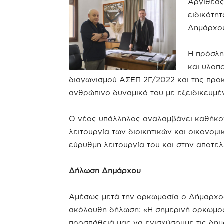
Αργιθέας
ειδικότητ
Δημάρχου
Η πρόσλη
και υλοπ
διαγωνισμού ΑΣΕΠ 2Γ/2022 και της προ
ανθρώπινο δυναμικό του με εξειδικευμέ
Ο νέος υπάλληλος αναλαμβάνει καθήκοντ
λειτουργία των διοικητικών και οικονο
εύρυθμη λειτουργία του και στην αποτε
Δήλωση Δημάρχου
Αμέσως μετά την ορκωμοσία ο Δήμαρχος
ακόλουθη δήλωση: «Η σημερινή ορκωμοσ
προσπάθειά μας να ενισχύσουμε τις δημ