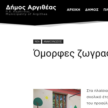
Δήμος Αργιθέας
ΑΡΧΙΚΗ
ΔΗΜΟΣ
Π
Π.Ε. Καρδίτσας
Municipality of Argithea
ΝΕΑ
ΑΝΑΚΟΙΝΩΣΕΙΣ
Όμορφες ζωγραφ
Στα πλαίσι
σχολικό έτ
του προαύλ