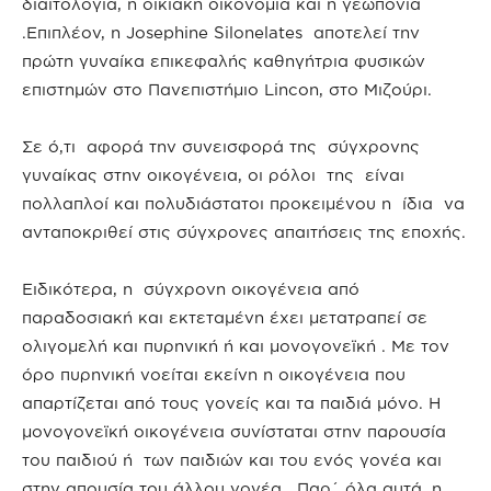
διαιτολογία, η οικιακή οικονομία και η γεωπονία
.Επιπλέον, η Josephine Silonelates αποτελεί την
πρώτη γυναίκα επικεφαλής καθηγήτρια φυσικών
επιστημών στο Πανεπιστήμιο Lincon, στο Μιζούρι.
Σε ό,τι αφορά την συνεισφορά της σύγχρονης
γυναίκας στην οικογένεια, οι ρόλοι της είναι
πολλαπλοί και πολυδιάστατοι προκειμένου η ίδια να
ανταποκριθεί στις σύγχρονες απαιτήσεις της εποχής.
Ειδικότερα, η σύγχρονη οικογένεια από
παραδοσιακή και εκτεταμένη έχει μετατραπεί σε
ολιγομελή και πυρηνική ή και μονογονεϊκή . Με τον
όρο πυρηνική νοείται εκείνη η οικογένεια που
απαρτίζεται από τους γονείς και τα παιδιά μόνο. Η
μονογονεϊκή οικογένεια συνίσταται στην παρουσία
του παιδιού ή των παιδιών και του ενός γονέα και
στην απουσία του άλλου γονέα. Παρ΄ όλα αυτά, η