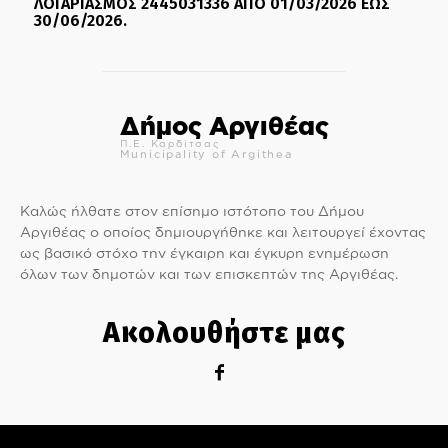
ΛΟΓΑΡΙΑΣΜΟΣ 2445031336 ΑΠΟ 01/03/2026 ΕΩΣ
30/06/2026.
Δήμος Αργιθέας
Π.Ε. Καρδίτσας
Municipality of Argithea
Καλώς ήλθατε στον επίσημο ιστότοπο του Δήμου
Αργιθέας ο οποίος δημιουργήθηκε και λειτουργεί έχοντας
ως βασικό στόχο την έγκαιρη και έγκυρη ενημέρωση
όλων των δημοτών και των επισκεπτών της Αργιθέας.
Ακολουθήστε μας