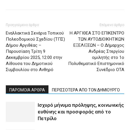
Προηγούμενο άρθρο
Επόμενο άρθρο
Εναλλακτικά Σενάρια Τοπικού
Η ΑΡΓΙΘΕΑ ΣΤΟ ΕΠΙΚΕΝΤΡΟ
Πολεοδομικού Σχεδίου (ΤΠΣ)
ΤΩΝ ΑΥΤΟΔΙΟΙΚΗΤΙΚΩΝ
Δήμου Αργιθέας –
ΕΞΕΛΙΞΕΩΝ – Ο Δήμαρχος
Παρουσίαση Tρίτη 9
Ανδρέας Στεργίου
Δεκεμβρίου 2025, 12:00 στην
ομιλητής στο 1ο
Αίθουσα του Δημοτικού
Πολυθεματικό Επιστημονικό
Συμβουλίου στο Ανθηρό
Συνέδριο ΟΤΑ
ΠΑΡΟΜΟΙΑ ΑΡΘΡΑ
ΠΕΡΙΣΣΟΤΕΡΑ ΑΠΟ ΤΟΝ ΔΗΜΙΟΥΡΓΟ
Ισχυρό μήνυμα πρόληψης, κοινωνικής
ευθύνης και προσφοράς από το
Πετρίλο