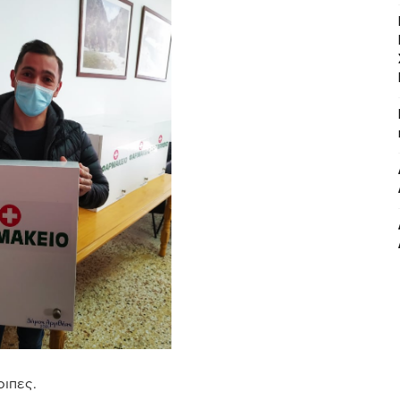
ιπες.