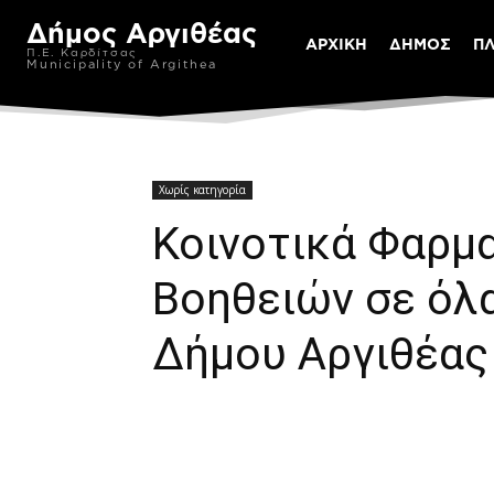
Δήμος Αργιθέας
ΑΡΧΙΚΗ
ΔΗΜΟΣ
Π
Π.Ε. Καρδίτσας
Municipality of Argithea
Χωρίς κατηγορία
Κοινοτικά Φαρμ
Βοηθειών σε όλα
Δήμου Αργιθέας