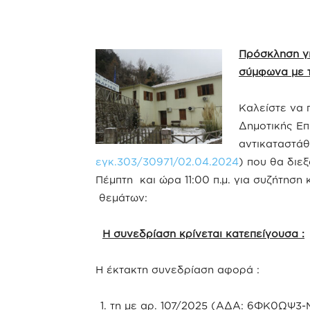
Πρόσκληση γ
σύμφωνα με τ
Καλείστε να
Δημοτικής Επ
αντικαταστά
εγκ.303/30971/02.04.2024
) που θα διε
Πέμπτη και ώρα 11:00 π.μ. για συζήτη
θεμάτων:
Η συνεδρίαση κρίνεται κατεπείγουσα :
Η έκτακτη συνεδρίαση αφορά :
τη με αρ. 107/2025 (ΑΔΑ: 6ΦΚ0ΩΨ3-