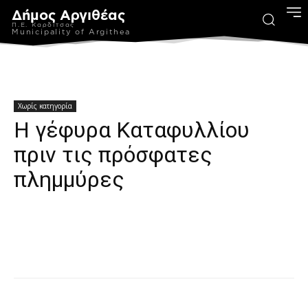
Δήμος Αργιθέας
Π.Ε. Καρδίτσας
Municipality of Argithea
Χωρίς κατηγορία
Η γέφυρα Καταφυλλίου
πριν τις πρόσφατες
πλημμύρες