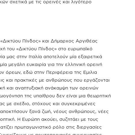
ών σχετικά με τις ορεινές και λιγότερο
 «Δικτύου Πίνδος» και Δήμαρχος Αργιθέας
χή του «Δικτύου Πίνδος» στο ευρωπαϊκό
α μας στην Ιταλία αποτελούν μία εξαιρετικά
ία μεγάλη ευκαιρία για την ελληνική ορεινή
ων όρεων, εδώ στην Περιφέρεια της Εμιλια
ις και πρακτικές με ανθρώπους που εργάζονται
μική και αναπτυξιακή ανάκαμψη των ορεινών
ζωογόνηση της υπαίθρου δεν είναι μια θεωρητική
ς με σχέδιο, στόχους και συγκεκριμένες
 αποκτήσουν ξανά ζωή, νέους ανθρώπους, νέες
οπτική. Η Ευρώπη ακούει, συζητάει με τους
τίζει πρωταγωνιστικό ρόλο στις διεργασίες
Συνεχίζουμε με πρωτοποριακές συνεργασίες,