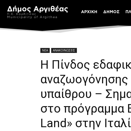
Δήμος Αργιθέας
ΑΡΧΙΚΗ
ΔΗΜΟΣ
Π
Π.Ε. Καρδίτσας
Municipality of Argithea
ΝΕΑ
ΑΝΑΚΟΙΝΩΣΕΙΣ
Η Πίνδος εδαφι
αναζωογόνησης 
υπαίθρου – Σημ
στο πρόγραμμα 
Land» στην Ιταλ