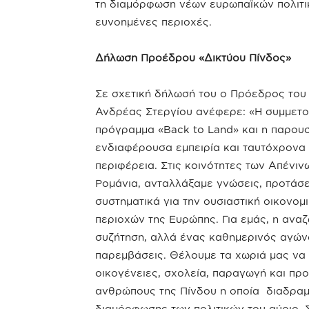
τη διαμόρφωση νέων ευρωπαϊκών πολιτικ
ευνοημένες περιοχές.
Δήλωση Προέδρου «Δικτύου Πίνδος»
Σε σχετική δήλωσή του ο Πρόεδρος του
Ανδρέας Στεργίου ανέφερε: «Η συμμετο
πρόγραμμα «Back to Land» και η παρουσί
ενδιαφέρουσα εμπειρία και ταυτόχρονα μ
περιφέρεια. Στις κοινότητες των Απένιν
Ρομάνια, ανταλλάξαμε γνώσεις, προτάσε
συστηματικά για την ουσιαστική οικονο
περιοχών της Ευρώπης. Για εμάς, η ανα
συζήτηση, αλλά ένας καθημερινός αγώνα
παρεμβάσεις. Θέλουμε τα χωριά μας να
οικογένειες, σχολεία, παραγωγή και προ
ανθρώπους της Πίνδου η οποία διαδραμα
διαμόρφωσης των πολιτικών του αύριο. 