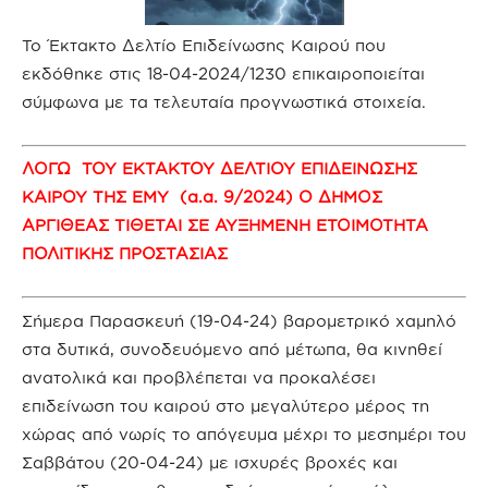
Το Έκτακτο Δελτίο Επιδείνωσης Καιρού που
εκδόθηκε στις 18-04-2024/1230 επικαιροποιείται
σύμφωνα με τα τελευταία προγνωστικά στοιχεία.
Λ
O
ΓΩ
ΤΟΥ
ΕΚΤΑΚΤΟΥ
ΔΕΛΤΙΟΥ
ΕΠΙΔΕΙΝΩΣΗΣ
ΚΑΙΡΟΥ
ΤΗΣ
ΕΜΥ
(
α
.
α
. 9/2024)
Ο
Δ
HMO
Σ
AP
Γ
I
Θ
EA
Σ
ΤΙΘΕΤΑΙ
Σ
E AY
Ξ
HMENH ETOIMOTHTA
ΠΟΛΙΤΙΚΗΣ
ΠΡΟΣΤΑΣΙΑΣ
Σήμερα Παρασκευή (19-04-24) βαρομετρικό χαμηλό
στα δυτικά, συνοδευόμενο από μέτωπα, θα κινηθεί
ανατολικά και προβλέπεται να προκαλέσει
επιδείνωση του καιρού στο μεγαλύτερο μέρος τη
χώρας από νωρίς το απόγευμα μέχρι το μεσημέρι του
Σαββάτου (20-04-24) με ισχυρές βροχές και