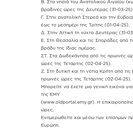
Β. Στα νησιά του Ανατολικού Αιγαίου (κυ
βραδινές ώρες της Δευτέρας (31-03-25) 
Γ. Στην ανατολική Στερεά και την Εύβοι
έως το μεσημέρι της Τρίτης (01-04-25).
Δ. Στην Αττική τη νύχτα Δευτέρας (31-03
Ε. Στη Θεσσαλία και τις Σποράδες από τ
βράδυ της ίδιας ημέρας.
ΣΤ. Στα Δωδεκάνησα από τις πρωινές ώρε
ώρες της Τετάρτης (02-04-25).
Ζ. Στη δυτική και τη νότια Κρήτη από τις
πρωινές ώρες της Τετάρτης (02-04-25).
Μπορείτε να έχετε μια γενική εικόνα για
της ΕΜΥ
(www.oldportal.emy.gr). Η επικαιροποίη
ώρες.
Ενημερωθείτε και μέσω των επίσημων π
Ευρώπη.