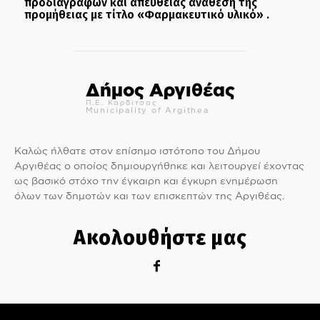
προδιαγραφών και απευθείας ανάθεση της
προμήθειας με τίτλο «Φαρμακευτικό υλικό» .
Δήμος Αργιθέας
Π.Ε. Καρδίτσας
Municipality of Argithea
Καλώς ήλθατε στον επίσημο ιστότοπο του Δήμου
Αργιθέας ο οποίος δημιουργήθηκε και λειτουργεί έχοντας
ως βασικό στόχο την έγκαιρη και έγκυρη ενημέρωση
όλων των δημοτών και των επισκεπτών της Αργιθέας.
Ακολουθήστε μας