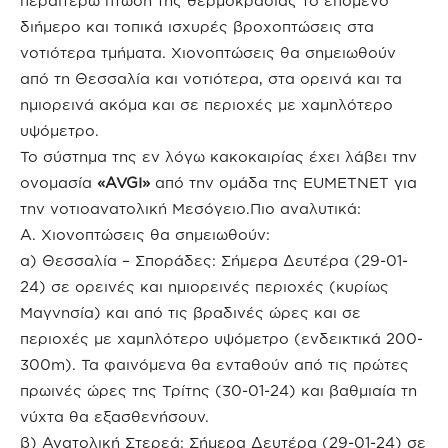
περαιτέρω πτώση της θερμοκρασίας το επόμενο
διήμερο και τοπικά ισχυρές βροχοπτώσεις στα
νοτιότερα τμήματα. Χιονοπτώσεις θα σημειωθούν
από τη Θεσσαλία και νοτιότερα, στα ορεινά και τα
ημιορεινά ακόμα και σε περιοχές με χαμηλότερο
υψόμετρο.
Το σύστημα της εν λόγω κακοκαιρίας έχει λάβει την
ονομασία
«AVGI»
από την ομάδα της EUMETNET για
την νοτιοανατολική Μεσόγειο.Πιο αναλυτικά:
Α. Χιονοπτώσεις θα σημειωθούν:
α) Θεσσαλία – Σποράδες: Σήμερα Δευτέρα (29-01-
24) σε ορεινές και ημιορεινές περιοχές (κυρίως
Μαγνησία) και από τις βραδινές ώρες και σε
περιοχές με χαμηλότερο υψόμετρο (ενδεικτικά 200-
300m). Τα φαινόμενα θα ενταθούν από τις πρώτες
πρωινές ώρες της Τρίτης (30-01-24) και βαθμιαία τη
νύχτα θα εξασθενήσουν.
β) Ανατολική Στερεά: Σήμερα Δευτέρα (29-01-24) σε