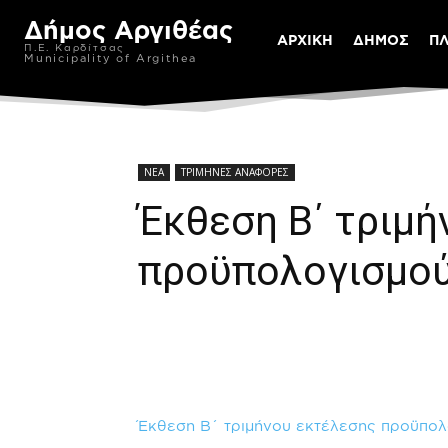
Δήμος Αργιθέας
ΑΡΧΙΚΗ
ΔΗΜΟΣ
Π
Π.Ε. Καρδίτσας
Municipality of Argithea
ΝΕΑ
ΤΡΙΜΗΝΕΣ ΑΝΑΦΟΡΕΣ
Έκθεση Β΄ τριμ
προϋπολογισμού
Έκθεση Β΄ τριμήνου εκτέλεσης προϋπολ