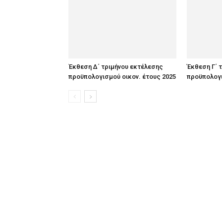
Έκθεση Δ΄ τριμήνου εκτέλεσης
Έκθεση Γ΄ 
προϋπολογισμού οικον. έτους 2025
προϋπολογι