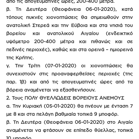
από τις απογευματινές ώρες, 200-400 μέτρα.
β. Τη Δευτέρα (Θεοφάνεια 06-01-2020), κατά
τόπους πυκνές χιονοπτώσεις θα σημειωθούν στην
ανατολική Στερεά και την Εύβοια και στα νησιά του
βορείου και ανατολικού Αιγαίου (ενδεικτικό
υψόμετρο 200-400 μέτρα και πιθανώς και σε
πεδινές περιοχές), καθώς και στα ορεινά – ημιορεινά
της Κρήτης.
γ. Την Τρίτη (07-01-2020) οι χιονοπτώσεις θα
συνεχιστούν στις προαναφερθείσες περιοχές (της
παρ. 1β) και από τις απογευματινές ώρες από τα
βόρεια αναμένεται να εξασθενήσουν.
2. Τους ΠΟΛΥ ΘΥΕΛΛΩΔΕΙΣ ΒΟΡΕΙΟΥΣ ΑΝΕΜΟΥΣ
α. Την Κυριακή (05-01-2020) θα πνέουν με ένταση 7
με 8 και στα πελάγη βαθμιαία τοπικά 9 μποφόρ.
β. Τη Δευτέρα (Θεοφάνεια 06-01-2020) στο Αιγαίο
αναμένεται να φτάσουν σε επίπεδο θύελλας, τοπικά
10 μποφόρ.