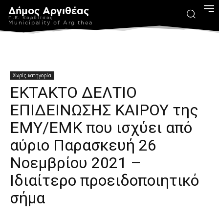
Δήμος Αργιθέας
Π.Ε. Καρδίτσας
Municipality of Argithea
Χωρίς κατηγορία
ΕΚΤΑΚΤΟ ΔΕΛΤΙΟ
ΕΠΙΔΕΙΝΩΣΗΣ ΚΑΙΡΟΥ της
ΕΜΥ/ΕΜΚ που ισχύει από
αύριο Παρασκευή 26
Νοεμβρίου 2021 –
Ιδιαίτερο προειδοποιητικό
σήμα