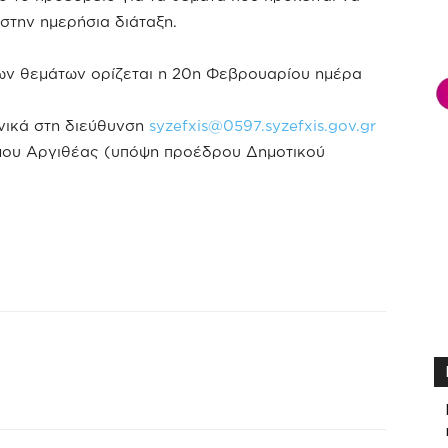
στην ημερήσια διάταξη.
ων θεμάτων ορίζεται η 20η Φεβρουαρίου ημέρα
νικά στη διεύθυνση
syzefxis@0597.syzefxis.gov.gr
μου Αργιθέας (υπόψη προέδρου Δημοτικού