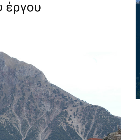
υ έργου