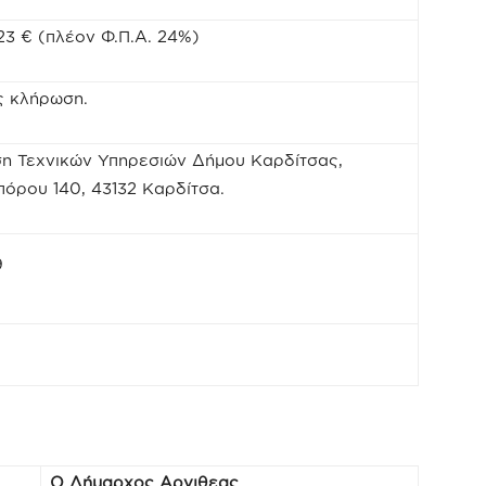
23 € (πλέον Φ.Π.Α. 24%)
ς κλήρωση.
η Τεχνικών Υπηρεσιών Δήμου Καρδίτσας,
όρου 140, 43132 Καρδίτσα.
9
Ο Δήμαρχος Αργιθεας