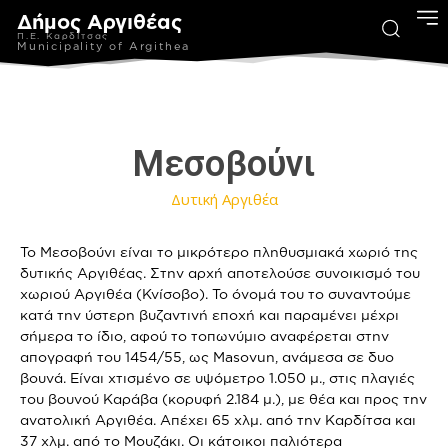
Δήμος Αργιθέας
Π.Ε. Καρδίτσας
Municipality of Argithea
Μεσοβούνι
Δυτική Αργιθέα
Το Μεσοβούνι είναι το μικρότερο πληθυσμιακά χωριό της
δυτικής Αργιθέας. Στην αρχή αποτελούσε συνοικισμό του
χωριού Αργιθέα (Κνίσοβο). Το όνομά του το συναντούμε
κατά την ύστερη βυζαντινή εποχή και παραμένει μέχρι
σήμερα το ίδιο, αφού το τοπωνύμιο αναφέρεται στην
απογραφή του 1454/55, ως Masovun, ανάμεσα σε δυο
βουνά. Είναι χτισμένο σε υψόμετρο 1.050 μ., στις πλαγιές
του βουνού Καράβα (κορυφή 2.184 μ.), με θέα και προς την
ανατολική Αργιθέα. Απέχει 65 χλμ. από την Καρδίτσα και
37 χλμ. από το Μουζάκι. Οι κάτοικοι παλιότερα