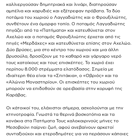
καλλιεργούσαν δημητριακά και λινάρι, διατηρούσαν
αμπέλια και καρυδιές και εξέτρεφαν πρόβατα. Τα δύο
ποτάμια του χωριού ο Λαγγαδιώτης και ο Φρουξιλιώτης,
συνθέτουν ένα όμορφο τοπίο. Ο ποταμός Λαγγαδιώτης
πηγάζει από τα «Πατήματα» και κατευθύνεται στον
Αχελώο και ο ποταμός Φρουξιλιώτης έρχεται από τις
πηγές «Μερδάχες» και κατευθύνεται επίσης στον Αχελώο.
Δύο βρύσες, μια στο κέντρο του χωριού και μια άλλη
βρυσούλα, δροσίζουν με το καθαρό και γάργαρο νερό
τους κατοίκους και τους επισκέπτες. Το χωριό έχει
περίπου 8.000 στρέμματα ελατόδασος. Σημεία με
ιδιαίτερη θέα είναι τα «Σπιτάκια», ο «Οβριός» και τα
«Αλώνια Μοναστηρίου». Οι επισκέπτες του χωριού
μπορούν να επιδοθούν σε ορειβασία στην κορυφή της
Καράβας.
Οι κάτοικοί του, ελάχιστοι σήμερα, ασχολούνται με την
κτηνοτροφία. Γνωστά τα θερινά βοσκοτόπια και τα
κονάκια στα Πατήματα Τους καλοκαιρινούς μήνες το
Μεσοβούνι παίρνει ζωή, αφού ανεβαίνουν αρκετοί
συνταξιούχοι και ετεροδημότες για να περάσουν κάποιες