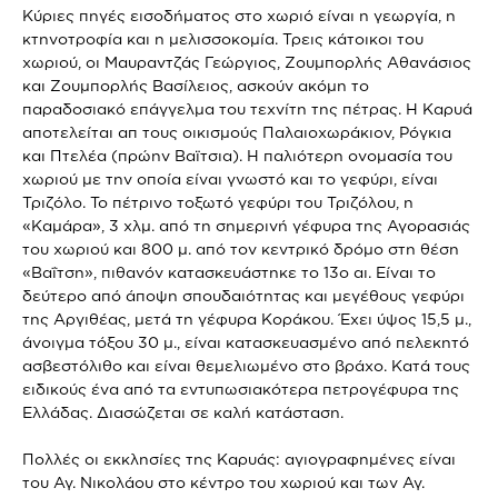
Κύριες πηγές εισοδήματος στο χωριό είναι η γεωργία, η
κτηνοτροφία και η μελισσοκομία. Τρεις κάτοικοι του
χωριού, οι Μαυραντζάς Γεώργιος, Ζουμπορλής Αθανάσιος
και Ζουμπορλής Βασίλειος, ασκούν ακόμη το
παραδοσιακό επάγγελμα του τεχνίτη της πέτρας. Η Καρυά
αποτελείται απ τους οικισμούς Παλαιοχωράκιον, Ρόγκια
και Πτελέα (πρώην Βαϊτσια). Η παλιότερη ονομασία του
χωριού με την οποία είναι γνωστό και το γεφύρι, είναι
Τριζόλο. Το πέτρινο τοξωτό γεφύρι του Τριζόλου, η
«Καμάρα», 3 χλμ. από τη σημερινή γέφυρα της Αγορασιάς
του χωριού και 800 μ. από τον κεντρικό δρόμο στη θέση
«Βαΐτση», πιθανόν κατασκευάστηκε το 13ο αι. Είναι το
δεύτερο από άποψη σπουδαιότητας και μεγέθους γεφύρι
της Αργιθέας, μετά τη γέφυρα Κοράκου. Έχει ύψος 15,5 μ.,
άνοιγμα τόξου 30 μ., είναι κατασκευασμένο από πελεκητό
ασβεστόλιθο και είναι θεμελιωμένο στο βράχο. Κατά τους
ειδικούς ένα από τα εντυπωσιακότερα πετρογέφυρα της
Ελλάδας. Διασώζεται σε καλή κατάσταση.
Πολλές οι εκκλησίες της Καρυάς: αγιογραφημένες είναι
του Αγ. Νικολάου στο κέντρο του χωριού και των Αγ.