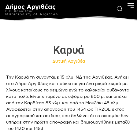
Δήμος Αργιθέας
Π.Ε. Καρδίτσας
Municipality of Argithea
Καρυά
Δυτική Αργιθέα
Την Καρυά τη συναντάμε 15 χλμ. ΝΔ της Αργιθέας. Ανήκει
στο Δήμο Αργιθέας και πρόκειται για ένα μικρό χωριό με
λίγους κατοίκους το χειμώνα ενώ το καλοκαίρι αυξάνονται
κατά πολύ. Είναι χτισμένο σε υψόμετρο 800 μ. και απέχει
από την Καρδίτσα 83 χλμ. και από το Μουζάκι 48 χλμ.
Αναφέρεται στην απογραφή του 1454 ως TIRZOL εκτός
απογραφικού καταστίχου, που δηλώνει ότι ο οικισμός δεν
υπήρχε στην πρώτη απογραφή και δημιουργήθηκε μεταξύ
του 1430 και 1453.