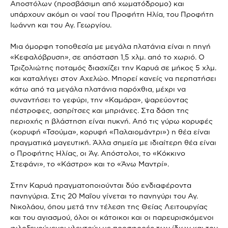
Αποστόλων (προσβάσιμη από χωματόδρομο) και
υπάρχουν ακόμη οι ναοί του Προφήτη Ηλία, του Προφήτη
Ιωάννη και του Αγ. Γεωργίου.
Μια όμορφη τοποθεσία με μεγάλα πλατάνια είναι η πηγή
«Κεφαλόβρυση», σε απόσταση 1,5 χλμ. από το χωριό. Ο
Τριζολιώτης ποταμός διασχίζει την Καρυά σε μήκος 5 χλμ.
και καταλήγει στον Αχελώο. Μπορεί κανείς να περπατήσει
κάτω από τα μεγάλα πλατάνια παρόχθια, μέχρι να
συναντήσει το γεφύρι, την «Καμάρα», ψαρεύοντας
πέστροφες, ασπρίτσες και μπριάνες. Στα δάση της
περιοχής η βλάστηση είναι πυκνή. Από τις γύρω κορυφές
(κορυφή «Τσούμα», κορυφή «Παλαιομάντρι») η θέα είναι
πραγματικά μαγευτική. Άλλα σημεία με ιδιαίτερη θέα είναι
ο Προφήτης Ηλίας, οι Άγ. Απόστολοι, το «Κόκκινο
Στεφάνι», το «Κάστρο» και το «Άνω Μαντρί».
Στην Καρυά πραγματοποιούνται δύο ενδιαφέροντα
πανηγύρια. Στις 20 Μαΐου γίνεται το πανηγύρι του Αγ.
Νικολάου, όπου μετά την τέλεση της Θείας Λειτουργίας
και του αγιασμού, όλοι οι κάτοικοι και οι παρευρισκόμενοι
φιλοξενούμενοι γλεντούν με προσφορές των ίδιων και του