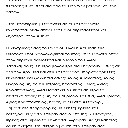
περιοχής είναι πλούσια από τα είδη των βουνών και των
δασών.
Στην εσωτερική μετανάστευση οι Στεφανιώτες
εγκαταστάθηκαν στην Ελάτεια οι περισσότεροι και
λιγότεροι στην Αθήνα.
Ο κεντρικός ναός του χωριού είναι η Κοίμηση της
Θεοτόκου που χρονολογείται το έτος 1892. Γνωστή ήταν
στην περιοχή παλιότερα και η Μονή του Αγίου
Χαραλάμπους. Σήμερα μόνον ερείπια υπάρχουν. Όπως σε
όλη την Αργιθέα και στη Στεφανιάδα υπήρχαν αρκετές
εκκλησίες και ξωκλήσια όπως: Άγιος Αθανάσιος, Άγιος
Γεώργιος, Άγιος Δημήτριος, προφήτης Ηλίας, Άγιος
Κωνσταντίνος, Αγία Παρασκευή ( είναι σήμερα το
κεντρικό πανηγύρι), Άγιος Σπυρίδων ερείπια, Αγία Τριάδα,
Άγιος Κωνσταντίνος( πανηγυρίζει στο Αετοχώρι).
Σημαντικές πληροφορίες με λεπτομέρειες έχει
καταγράψει για τη Στεφανιάδα ο Στάθης Δ. Γεώργιος,
Ιερέας στο βιβλίο του «Από τα’ Άγραφα». Αξίζει κάποιος
να επισκεφτεί την πέτρινη βρύση στη Στεφανιάδα.