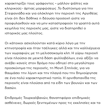
χαρακτηρίζει τους γράφοντες – μάλλον ψάλτες και
κληρικούς- άρτιας μορφώσεως .Το δυστύχημα για την
Στεφανιάδα και για ολόκληρη την περιοχή της Αργιθέας
είναι ότι δεν δόθηκε η δέουσα προσοχή ώστε να
προφυλαχθούν και να μην καταστραφούν τα γραπτά αυτά
κειμήλια της περιοχής μας, ώστε να διατηρηθεί ο
ιστορικός μας πλούτος.
Οι κάτοικοι ασχολούνταν κατά κύριο λόγο με την
κτηνοτροφία και ήταν τσέλιγκες αλλά και την καλλιέργεια
των χωραφιών, με τη μελισσοκομία κλπ. Η γύρω περιοχή
είναι πλούσια σε μεικτά δάση φυλλοβόλων, ενώ αξίζει να
ανέβει κανείς στον δρόμο που οδηγεί στο μεγαλύτερο
προσκύνημα της περιοχής, τη Μονή Σπηλιάς, για να
θαυμάσει την λίμνη και την πλαγιά που την δημιούργησε
σε ένα πολύ χαρακτηριστικό τοπίο. Η ορνιθοπανίδα της
περιοχής είναι πλούσια από τα είδη των βουνών και των
δασών.
Επιδρομές Τουρκαλβανών, θανατηφόροι επιδημικές
ασθένειες, δωρεές ξενιτεμένων προς τις εκκλησίες και τα