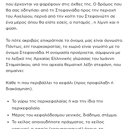
που έρχονται να ψαρέψουν στις όχθες της. Ο δρόμος που
θα σας οδηγήσει από τη Στεφανιάδα προς την περιοχή
του Αχελώου, περνά από την κοίτη του Στεφανιώτη σε
ένα μέρος όπου θα είστε εσείς, ο ποταμός , η λίμνη και η
φύση.
Το πότε ακριβώς επικράτησε το όνομα, μας είναι άγνωστο.
Πάντως, επί τουρκοκρατίας, το χωριό είναι γνωστό με το
όνομα Στεφανιάδα. Η ονομασία προέρχεται, σύμφωνα με
το λεξικό της Αρχαίας Ελληνικής γλώσσας του Ιωάννη
Σταματάκου, από την αρχαία θεματική λέξη στεφάνη, που
σημαίνει:
Κάθε τι που περιβάλλει το κεφάλι (προς προφύλαξη ή
διακόσμηση).
Το γύρω της περικεφαλαίας ή και την ίδια την
περικεφαλαία.
Μέρος του κεφαλόδεσμου γενικός, διάδημα, στέμμα.
Το χείλος οποιουδήποτε πράγματος, το χείλος
κρημνού, η οφρύς (κορυφογραμμή) όρους, το