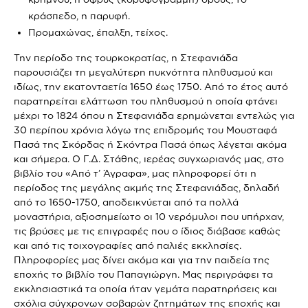
κράσπεδο, η παρυφή.
Προμαχώνας, έπαλξη, τείχος.
Την περίοδο της τουρκοκρατίας, η Στεφανιάδα
παρουσιάζει τη μεγαλύτερη πυκνότητα πληθυσμού και
ιδίως, την εκατονταετία 1650 έως 1750. Από το έτος αυτό
παρατηρείται ελάττωση του πληθυσμού η οποία φτάνει
μέχρι το 1824 όπου η Στεφανιάδα ερημώνεται εντελώς για
30 περίπου χρόνια λόγω της επιδρομής του Μουσταφά
Πασά της Σκόρδας ή Σκόντρα Πασά όπως λέγεται ακόμα
και σήμερα. Ο Γ.Δ. Στάθης, ιερέας συγχωριανός μας, στο
βιβλίο του «Από τ’ Άγραφα», μας πληροφορεί ότι η
περίοδος της μεγάλης ακμής της Στεφανιάδας, δηλαδή
από το 1650-1750, αποδεικνύεται από τα πολλά
μοναστήρια, αξιοσημείωτο οι 10 νερόμυλοι που υπήρχαν,
τις βρύσες με τις επιγραφές που ο ίδιος διάβασε καθώς
και από τις τοιχογραφίες από παλιές εκκλησίες.
Πληροφορίες μας δίνει ακόμα και για την παιδεία της
εποχής το βιβλίο του Παπαγιώργη. Μας περιγράφει τα
εκκλησιαστικά τα οποία ήταν γεμάτα παρατηρήσεις και
σχόλια σύγχρονων σοβαρών ζητημάτων της εποχής και