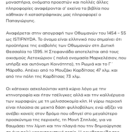
μοναστήρια, ονόματα προεστών και πολλές άλλες
πληροφορίες αναφέρονται σ’ εκείνα τα βιβλία που
χάθηκαν ή καταστράφηκαν, μας πληροφορεί ο
Παπαγιώργης.
Αναφέρεται στην απογραφή των Οθωμανών του 1454 – 55
ως ISTIFNYDA. Το όνομα είναι ελληνικό που σημαίνει ότι
προϋπήρχε της εισβολής των Οθωμανών στη Δυτική
Θεσσαλία το 1395. Η Στεφανιάδα αποτελείται από τους
οικισμούς Αετοχώριον ( παλιά ονομασία Μαρκελέσιον, που
υπήρξε και αυτόνομη Κοινότητα), τη Ρωμιά και το Γ΄
Μάραθο. Απέχει από το Μουζάκι Καρδίτσας 47 χλμ. και
από την πόλη της Καρδίτσας 73 χλμ.
Οι κάτοικοι ασχολούνταν κατά κύριο λόγο με την
κτηνοτροφία και ήταν τσέλιγκες αλλά και την καλλιέργεια
των χωραφιών, με τη μελισσοκομία κλπ. Η γύρω περιοχή
είναι πλούσια σε μεικτά δάση φυλλοβόλων, ενώ αξίζει να
ανέβει κανείς στον δρόμο που οδηγεί στο μεγαλύτερο
προσκύνημα της περιοχής, τη Μονή Σπηλιάς, για να
θαυμάσει την λίμνη και την πλαγιά που την δημιούργησε
σε ένα πολύ χαρακτηριστικό τοπίο. Η ορνιθοπανίδα της