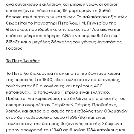
ανά συνοικισμό εκκλησιών και μικρών ναών, οι οποίοι
υπολογίζονται γύρω στους 19, μαρτυρούν τη βαθιά
θρησκευτική πίστη των κατοίκων. Το παλαιότερο εξ αυτών
θεωρείται το Μοναστήρι Πετρίλου, Ι.Μ. Γεννεσίου της
Θεοτόκου, που ιδρύθηκε στις αρχές του 17ου αιώνα και
υπάρχει μέχρι και σήμερα. Αξίζει να σημειωθεί ότι εκεί
δίδαξε και ο μεγάλος δάσκαλος του γένους Αναστάσιος
Γόρδιος.
Το Πετρίλο χθες
Το Πετρίλο διαχρονικά ήταν από τα πιο ζωντανά χωριά
της περιοχής (το 1530, είχε τουλάχιστον οκτώ ενορίες,
τουλάχιστον 80 οικογένειες και περί τους 400
κατοίκους).. Το τοπωνύμιο Πετρίλο είναι ελληνικό.
Πρόκειται για κυριωνύμιο, που δηλώνει ότι ο οικιστής του
οικισμού ονομαζόταν Πετρίλος< Πέτρος. Προϋπήρχε,
λοιπόν, και αυτός ο οικισμός της εισβολής των Οθωμανών
στον δυτικοθεσσαλικό χώρο (1395/96) και είναι,
τουλάχιστον, της ύστερης βυζαντινής εποχής. Σύμφωνα
με την απογραφή του 1940 αριθμούσε 1284 κατοίκους και