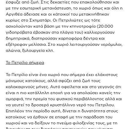
έσφυζε από ζωή. Στις δεκαετίες που επακολούθησαν και
με την εσωτερική μετανάστευση, το χωριό όπως και όλη η
Αργιθέα άδειασε και οι κάτοικοί του μετακινήθηκαν
κυρίως στο Σχηματάρι. Οι Πετριλιώτες ως τότε
ασχολούνταν κατά βάση με την κτηνοτροφία (20.000
γιδοπρόβατα έβοσκαν στα πλάγια του) καλλιεργούσαν
δημητριακά, διατηρούσαν καρποφόρα δέντρα και
εξέτρεφαν μελίσσια. Στο χωριό λειτουργούσαν νερόμυλοι,
αλώνια, ξυλουργεία κλπ.
Το Πετρίλο σήμερα
Το Πετρίλο είναι ένα χωριό που σήμερα έχει ελάχιστους
μόνιμους κατοίκους, αλλά σφύζει από ζωή τους
καλοκαιρινούς μήνες. Αυτό οφείλεται και στο γεγονός ότι
είναι η πιο κατάλληλη εποχή για να απολαύσει κανείς την
ομορφιά, την ηρεμία του φυσικού περιβάλλοντος αλλά και
να γευτεί το δροσερό κρυστάλλινο νερό του Πετρίλου.
Επιπλέον την περίοδο αυτή, δίνεται η δυνατότητα στους
κατοίκους να έρθουν σε επαφή με την παράδοση του
χωριού και να δείξουν το πνεύμα φιλοξενίας τους, με τη
διοργάνωση των διαφόρων πανηγυριών, που γίνονται