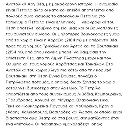
Ανατολική Αργιθέα, με μακρόχρονη ιστορία. Η ονομασία
είναι Πετρίλο αλλά οι κάτοικοι επειδή αποτελείται από
πολλούς συνοικισμούς το αποκαλούν Πετρίλια (το
τοπωνύμιο Πετρίλο είναι ελληνικό). Η γεωγραφική του
θέση αποτελεί κομβικό σημείο, μιας και οι βουνοπλαγιές
του συνιστούν σύνορο. Οι ψηλότερες βουνοκορφές γύρω
από το χωριό είναι η Καράβα (2184 m) με απέραντη θέα
προς τους νομούς Τρικάλων και Άρτας και το Βουτσικάκι
(2154 m), από όπου κανείς μπορεί να θαυμάσει την
απίστευτη θέα, από τη Λίμνη Πλαστήρα μέχρι και τον
Όλυμπο και τους νομούς Καρδίτσας και Τρικάλων. Στα
Ανατολικά του χωριού λίγο πιο κάτω από την κορυφή
Βουτσικάκι, στη θέση Εννιά Βρύσες, πηγάζει ο
Πετριλιώτης ποταμός, ο οποίος, διασχίζοντας το χωριό
καταλήγει δυτικότερα στον Αχελώο. Το Πετρίλο
απαρτίζεται από τους συνοικισμούς Λιβάδια, Καμπουρέικα,
(Πολύδροσο), Αργυρέικα, Μάγειρο, Βλαχογιαννέικα,
Τεκέικα-Κουκλαρέικα-Παγουρέικα, Λαθηρέικα, Κρανιά
(Χάρη), Χαλκιόπουλο, Βασιλάδες και Ρώσση, οι οποίοι είναι
διάσπαρτοι αμφιθεατρικά στα βουνά, σχηματίζοντας έτσι
ένα «πέταλο». Οι παραπάνω «μαχαλάδες», όπως