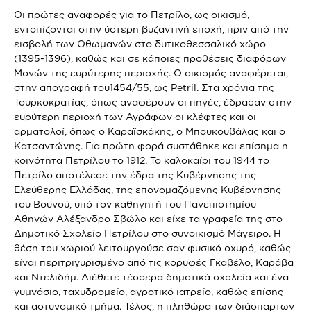
Οι πρώτες αναφορές για το Πετρίλο, ως οικισμό,
εντοπίζονται στην ύστερη βυζαντινή εποχή, πριν από την
εισβολή των Οθωμανών στο δυτικοθεσσαλικό χώρο
(1395-1396), καθώς και σε κάποιες προθέσεις διαφόρων
Μονών της ευρύτερης περιοχής. Ο οικισμός αναφέρεται,
στην απογραφή του1454/55, ως Petril. Στα χρόνια της
Τουρκοκρατίας, όπως αναφέρουν οι πηγές, έδρασαν στην
ευρύτερη περιοχή των Αγράφων οι κλέφτες και οι
αρματολοί, όπως ο Καραϊσκάκης, ο Μπουκουβάλας και ο
Κατσαντώνης. Για πρώτη φορά συστάθηκε και επίσημα η
κοινότητα Πετρίλου το 1912. Το καλοκαίρι του 1944 το
Πετρίλο αποτέλεσε την έδρα της Κυβέρνησης της
Ελεύθερης Ελλάδας, της επονομαζόμενης Κυβέρνησης
του Βουνού, υπό τον καθηγητή του Πανεπιστημίου
Αθηνών Αλέξανδρο Σβώλο και είχε τα γραφεία της στο
Δημοτικό Σχολείο Πετρίλου στο συνοικισμό Μάγειρο. Η
θέση του χωριού λειτουργούσε σαν φυσικό οχυρό, καθώς
είναι περιτριγυρισμένο από τις κορυφές Γκαβέλο, Καράβα
και Ντελιδήμ. Διέθετε τέσσερα δημοτικά σχολεία και ένα
γυμνάσιο, ταχυδρομείο, αγροτικό ιατρείο, καθώς επίσης
και αστυνομικό τμήμα. Τέλος, η πληθώρα των διάσπαρτων