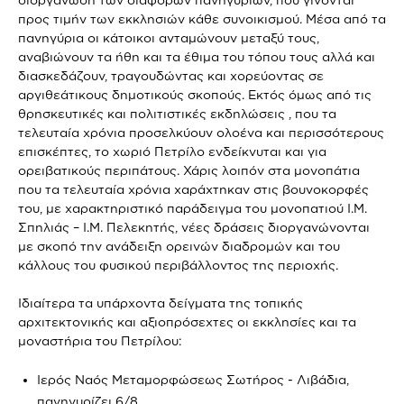
προς τιμήν των εκκλησιών κάθε συνοικισμού. Μέσα από τα
πανηγύρια οι κάτοικοι ανταμώνουν μεταξύ τους,
αναβιώνουν τα ήθη και τα έθιμα του τόπου τους αλλά και
διασκεδάζουν, τραγουδώντας και χορεύοντας σε
αργιθεάτικους δημοτικούς σκοπούς. Εκτός όμως από τις
θρησκευτικές και πολιτιστικές εκδηλώσεις , που τα
τελευταία χρόνια προσελκύουν ολοένα και περισσότερους
επισκέπτες, το χωριό Πετρίλο ενδείκνυται και για
ορειβατικούς περιπάτους. Χάρις λοιπόν στα μονοπάτια
που τα τελευταία χρόνια χαράχτηκαν στις βουνοκορφές
του, με χαρακτηριστικό παράδειγμα του μονοπατιού Ι.Μ.
Σπηλιάς – Ι.Μ. Πελεκητής, νέες δράσεις διοργανώνονται
με σκοπό την ανάδειξη ορεινών διαδρομών και του
κάλλους του φυσικού περιβάλλοντος της περιοχής.
Ιδιαίτερα τα υπάρχοντα δείγματα της τοπικής
αρχιτεκτονικής και αξιοπρόσεχτες οι εκκλησίες και τα
μοναστήρια του Πετρίλου:
Ιερός Ναός Μεταμορφώσεως Σωτήρος - Λιβάδια,
πανηγυρίζει 6/8