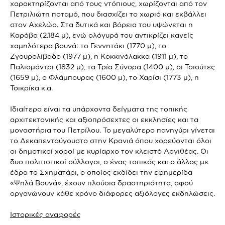
χαρακτηρίζονται από τους ντόπιους, χωρίζονται από τον
Πετριλιώτη ποταμό, που διασχίζει το χωριό και εκβάλλει
στον Αχελώο. Στα δυτικά και βόρεια του υψώνεται η
Καράβα (2.184 μ), ενώ ολόγυρά του αντικρίζει κανείς
χαμηλότερα βουνά: το Γεννητάκι (1770 μ), το
Ζγουρολίβαδο (1977 μ), η Κοκκινόλακκα (1911 μ), το
Παλιομάντρι (1832 μ), τα Τρία Σύνορα (1400 μ), οι Τσιούτες
(1659 μ), ο Φλάμπουρας (1600 μ), το Χαρίσι (1773 μ), η
Τσικρίκα κ.α.
Ιδιαίτερα είναι τα υπάρχοντα δείγματα της τοπικής
αρχιτεκτονικής και αξιοπρόσεχτες οι εκκλησίες και τα
μοναστήρια του Πετρίλου. Το μεγαλύτερο πανηγύρι γίνεται
το Δεκαπενταύγουστο στην Κρανιά όπου χορεύονται όλοι
οι δημοτικοί χοροί με κυρίαρχο τον κλειστό Αργιθέας. Οι
δυο πολιτιστικοί σύλλογοι, ο ένας τοπικός και ο άλλος με
έδρα το Σχηματάρι, ο οποίος εκδίδει την εφημερίδα
«Ψηλά Βουνά», έχουν πλούσια δραστηριότητα, αφού
οργανώνουν κάθε χρόνο διάφορες αξιόλογες εκδηλώσεις.
Ιστορικές αναφορές