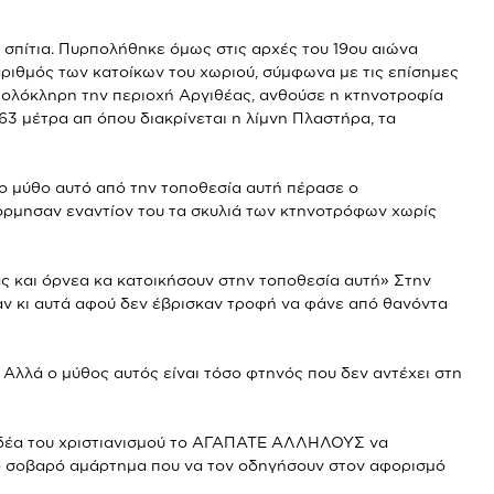
 σπίτια. Πυρπολήθηκε όμως στις αρχές του 19ου αιώνα
αριθμός των κατοίκων του χωριού, σύμφωνα με τις επίσημες
σε ολόκληρη την περιοχή Αργιθέας, ανθούσε η κτηνοτροφία
3 μέτρα απ όπου διακρίνεται η λίμνη Πλαστήρα, τα
ο μύθο αυτό από την τοποθεσία αυτή πέρασε ο
ρμησαν εναντίον του τα σκυλιά των κτηνοτρόφων χωρίς
ας και όρνεα κα κατοικήσουν στην τοποθεσία αυτή» Στην
αν κι αυτά αφού δεν έβρισκαν τροφή να φάνε από θανόντα
 Αλλά ο μύθος αυτός είναι τόσο φτηνός που δεν αντέχει στη
 ιδέα του χριστιανισμού το ΑΓΑΠΑΤΕ ΑΛΛΗΛΟΥΣ να
σο σοβαρό αμάρτημα που να τον οδηγήσουν στον αφορισμό