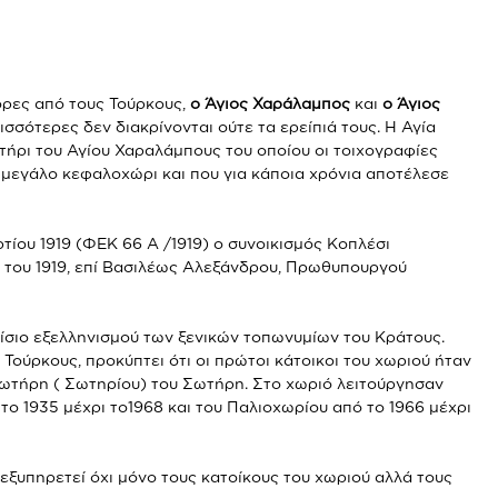
φόρες από τους Τούρκους,
ο Άγιος Χαράλαμπος
και
ο Άγιος
σσότερες δεν διακρίνονται ούτε τα ερείπιά τους. Η Αγία
αστήρι του Αγίου Χαραλάμπους του οποίου οι τοιχογραφίες
α μεγάλο κεφαλοχώρι και που για κάποια χρόνια αποτέλεσε
τίου 1919 (ΦΕΚ 66 Α /1919) ο συνοικισμός Κοπλέσι
η του 1919, επί Βασιλέως Αλεξάνδρου, Πρωθυπουργού
ίσιο εξελληνισμού των ξενικών τοπωνυμίων του Κράτους.
ούρκους, προκύπτει ότι οι πρώτοι κάτοικοι του χωριού ήταν
ωτήρη ( Σωτηρίου) του Σωτήρη. Στο χωριό λειτούργησαν
ο 1935 μέχρι το1968 και του Παλιοχωρίου από το 1966 μέχρι
εξυπηρετεί όχι μόνο τους κατοίκους του χωριού αλλά τους