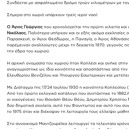
Συνδέεται με ασφαλτωμένο δρόμο τριών χιλιομέτρων με τον
Σήμερα στο χωριό υπάρχουν τρείς ιεροί ναοί:
Ο Άγιος Γεώργιος
που χρονολογείται την πρώτη χιλιετία και 
Νικόλαος.
Παλιότερα υπήρχαν και οι εξής ακόμα εκκλησίες οι
Παρασκευή, οι Άγιοι Θεόδωροι,, η Παναγία, ο Άγιος Αθανάσιο
παρέμειναν αναλλοίωτες μέχρι τη δεκαετία 1970. γεγονός π
την έδρα του χωριού.
Η αρχική ονομασία του χωριού ήταν Κοπλέσι και ανήκε στην 
αναγνωρίστηκε ως ίδια κοινότητα και αποσπάστηκε από την 
Ελευθερίου Βενιζέλου και Υπουργού Εσωτερικών και μετέπει
Με Διάταγμα της 17/24 Ιουλίου 1930 η κοινότητα Κοπλεσίου
Από τον πρώτο εκλογικό κατάλογο που συντάχτηκε το 1882.ή
οι οικογένειες του Θανάση Θέου Θέου, Δημητρίου Χρήστου 
δύο δημοτικά σχολεία, αυτό του Φουντωτού και αυτό του συ
το 1975 όταν και διέκοψαν τη λειτουργία τους ελλείψει μαθη
Στο συνοικισμό Μαντζουρέϊκα λειτουργεί τα τελευταία χρόν