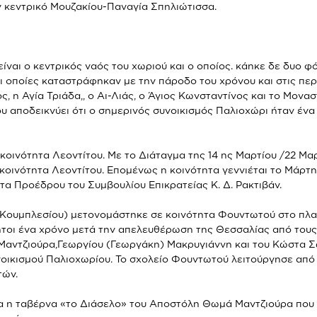
 κεντρικό Μουζακίου-Παναγία Σπηλιώτισσα.
είναι ο κεντρικός ναός του χωριού και ο οποίος. κάηκε δε δυο 
 οποίες καταστράφηκαν με την πάροδο του χρόνου και στις περι
ς, η Αγία Τριάδα,, ο Αι-Λιάς, ο Άγιος Κωνσταντίνος και το Μον
ου αποδεικνύει ότι ο σημερινός συνοικισμός Παλιοχώρι ήταν έν
κοινότητα Λεοντίτου. Με το Διάταγμα της 14 ης Μαρτίου /22 Μαρ
κοινότητα Λεοντίτου. Επομένως η κοινότητα γεννιέται το Μάρτ
τα Προέδρου του Συμβουλίου Επικρατείας Κ. Δ. Ρακτιβάν.
 (Κουμπλεσίου) μετονομάστηκε σε κοινότητα Φουντωτού στο πλα
τοι ένα χρόνο μετά την απελευθέρωση της Θεσσαλίας από τους Τ
Μαντζιούρα,Γεωργίου (Γεωργάκη) Μακρυγιάννη και του Κώστα Σ
νοικισμού Παλιοχωρίου. Το σχολείο Φουντωτού λειτούργησε από τ
τών.
ια η ταβέρνα «το Διάσελο» του Αποστόλη Θωμά Μαντζιούρα που 