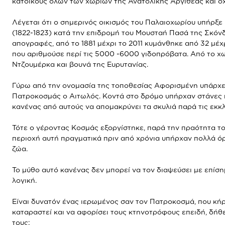
κατοίκους όλων των χωριών της Ανατολικής Αργιθέας και όχ
Λέγεται ότι ο σημερινός οικισμός του Παλαιοχωρίου υπήρξε
(1822-1823) κατά την επιδρομή του Μουσταή Πασά της Σκόνδ
απογραφές, από το 1881 μέχρι το 2011 κυμάνθηκε από 32 μέχ
που αριθμούσε περί τις 5000 -6000 γιδοπρόβατα. Από το χω
Ντζουμέρκα και βουνά της Ευρυτανίας.
Γύρω από την ονομασία της τοποθεσίας Αφορισμένη υπάρχει
Πατροκοσμάς ο Αιτωλός. Κοντά στο δρόμο υπήρχαν στάνες 
κανένας από αυτούς να απομακρύνει τα σκυλιά παρά τις εκκλ
Τότε ο γέροντας Κοσμάς εξοργίστηκε, παρά την πραότητα του
περιοχή αυτή πραγματικά πριν από χρόνια υπήρχαν πολλά ό
ζώα.
Το μύθο αυτό κανένας δεν μπορεί να τον διαψεύσει με επίση
λογική.
Είναι δυνατόν ένας ιερωμένος σαν τον Πατροκοσμά, που κή
καταραστεί και να αφορίσει τους κτηνοτρόφους επειδή, δή
τους: