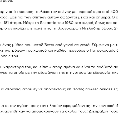
ι μόνο.
 πριν από τέσσερις τουλάχιστον αιώνες με περισσότερα από 400
ρας. Ερείπια των σπιτιών αυτών σώζονται μέχρι και σήμερα. Ο 
ρι 181 άτομα. Μέχρι τη δεκαετία του 1960 στο χωριό, όπως και 
ριό αντικρίζει ο επισκέπτης τη βουνοκορφή Ντεληδήμ ύψους 216
 ένας μύθος που μεταδίδεται από γενιά σε γενιά. Σύμφωνα με τ
κτηνοτρόφων του χωριού και καθώς περνούσε ο Πατροκοσμάς ό
ήσεις του.
 χαρακτήρα του, και είπε: « αφορισμένα να είναι τα πρόβατά σ
ρνεα τα οποία με την εξαφάνιση της κτηνοτροφίας εξαφανίστηκ
μα στοιχεία, αφού έγινε αποδεκτούς επί τόσες πολλές δεκαετίες
ρυττε την αγάπη προς τον πλησίον εφαρμόζοντας την κεντρική
θεν, αρνήθηκαν να απομακρύνουν τα σκυλιά τους: Διέπραξαν τό