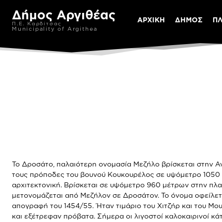
Δήμος Αργιθέας
ΑΡΧΙΚΗ
ΔΗΜΟΣ
Π
Π.Ε. Καρδίτσας
Municipality of Argithea
Το Δροσάτο, παλαιότερη ονομασία Μεζήλο βρίσκεται στην Ανα
τους πρόποδες του βουνού Κουκουρέλος σε υψόμετρο 1050 μ. κ
αρχιτεκτονική. Βρίσκεται σε υψόμετρο 960 μέτρων στην πλα
μετονομάζεται από Μεζήλον σε Δροσάτον. Το όνομα οφείλετα
απογραφή του 1454/55. Ήταν τιμάριο του Χιτζήρ και του Μου
και εξέτρεφαν πρόβατα. Σήμερα οι λιγοστοί καλοκαιρινοί κάτ