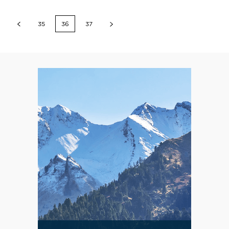
35
36
37