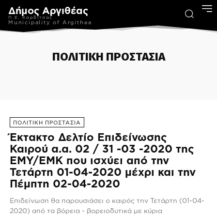
Δήμος Αργιθέας
Π.Ε. Καρδίτσας
Municipality of Argithea
ΠΟΛΙΤΙΚΗ ΠΡΟΣΤΑΣΙΑ
ΑΝΑΚΟΙΝΩΣΕΙΣ
ΑΦΙΕΡΩΜΑΤΑ
ΕΚΔΟΣΕΙΣ
ΚΕΝΤΡΟ ΚΟΙΝΟΤΗΤΑΣ
ΠΟΛ
ΠΟΛΙΤΙΚΗ ΠΡΟΣΤΑΣΙΑ
Έκτακτο Δελτίο Επιδείνωσης
Καιρού α.α. 02 / 31 -03 -2020 της
ΕΜΥ/ΕΜΚ που ισχύει από την
Τετάρτη 01-04-2020 μέχρι και την
Πέμπτη 02-04-2020
Επιδείνωση θα παρουσιάσει ο καιρός την Τετάρτη (01-04-
2020) από τα βόρεια - βορειοδυτικά με κύρια