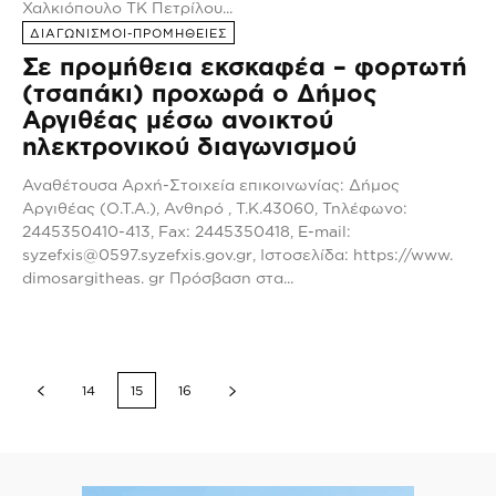
Χαλκιόπουλο ΤΚ Πετρίλου...
ΔΙΑΓΩΝΙΣΜΟΙ-ΠΡΟΜΗΘΕΙΕΣ
Σε προμήθεια εκσκαφέα – φορτωτή
(τσαπάκι) προχωρά ο Δήμος
Αργιθέας μέσω ανοικτού
ηλεκτρονικού διαγωνισμού
Αναθέτουσα Αρχή-Στοιχεία επικοινωνίας: Δήμος
Αργιθέας (Ο.Τ.Α.), Ανθηρό , Τ.Κ.43060, Τηλέφωνο:
2445350410-413, Fax: 2445350418, E-mail:
syzefxis@0597.syzefxis.gov.gr
, Ιστοσελίδα: https://www.
dimosargitheas. gr Πρόσβαση στα...
14
15
16