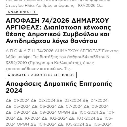
Στεργίου Ηλία. Αριθμός απόφασης 107/2026 Ο...
ΑΝΑΚΟΙΝΩΣΕΙΣ
ΑΠΟΦΑΣΗ 74/2026 ΔΗΜΑΡΧΟΥ
ΑΡΓΙΘΕΑΣ: Διαπίστωση κένωσης
θέσης Δημοτικού Συμβούλου και
Αντιδημάρχου λόγω θανάτου
Α Π Ο Φ Α Σ Η 74/2026 ΔΗΜΑΡΧΟΥ ΑΡΓΙΘΕΑΣ Έχοντας
λάβει υπόψη: Τις διατάξεις του άρθρου54και59του Ν.
3852/2010 (Πρόγραμμα Καλλικράτης), όπως
τροποποιήθηκαν και ισχύουν. Τις...
ΑΠΟΦΑΣΕΙΣ ΔΗΜΟΤΙΚΗΣ ΕΠΙΤΡΟΠΗΣ
Αποφάσεις Δημοτικής Επιτροπής
2024
ΔΕ_01-2024 ΔΕ_02-2024 ΔΕ_03-2024 ΔΕ_04-2024
ΔΕ_05-2024 ΔΕ_06-2024 ΔΕ_07-2024 ΔΕ_08-2024
ΔΕ_09-2024 ΔΕ_09-2024 ΟΡΘΗ ΔΕ_100-2024 ΔΕ_101-
2024 ΔΕ_10-2024 ΔΕ_102-2024 ΔΕ_103-2024 ΔΕ_103-
2024 ΟΡΘΗ ΔΕ_104-2024 ΔΕ_105-2024 ΔΕ_106-2024