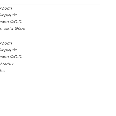
έκδοση
πληρωμής
ωση Φ.Ο.Π.
η οικία Θέου
έκδοση
πληρωμής
ωση Φ.Ο.Π.
πλησίον
υ».